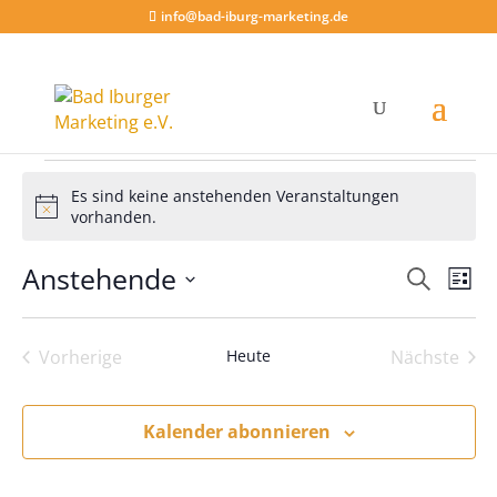
info@bad-iburg-marketing.de
Veranstaltungen
Es sind keine anstehenden Veranstaltungen
Hinweis
vorhanden.
Verans
Ver
Anstehende
Suche
Liste
Ans
Suche
Datum
Nav
und
wählen.
Ansich
Vorherige
Heute
Nächste
Veranstaltungen
Veranst
Naviga
Kalender abonnieren