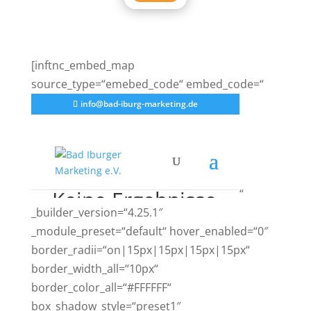
[inftnc_embed_map
source_type=“emebed_code“ embed_code=“
“
_builder_version=“4.25.1″
_module_preset=“default“ hover_enabled=“0″
border_radii=“on|15px|15px|15px|15px“
border_width_all=“10px“
border_color_all=“#FFFFFF“
box_shadow_style=“preset1″