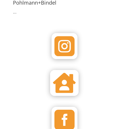
Pohlmann+Bindel
…


