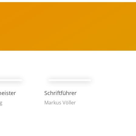
eister
Schriftführer
g
Markus Völler