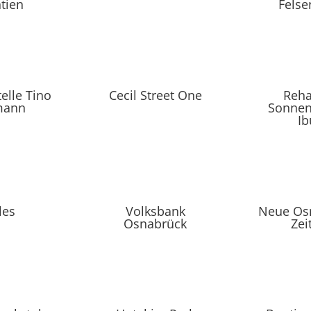
tien
Felse
telle Tino
Cecil Street One
Reha
mann
Sonnen
Ib
les
Volksbank
Neue Os
Osnabrück
Zei