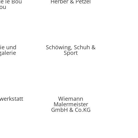
e le Bou
Herber & Petzel
ou
ie und
Schöwing, Schuh &
alerie
Sport
erkstatt
Wiemann
Malermeister
GmbH & Co.KG