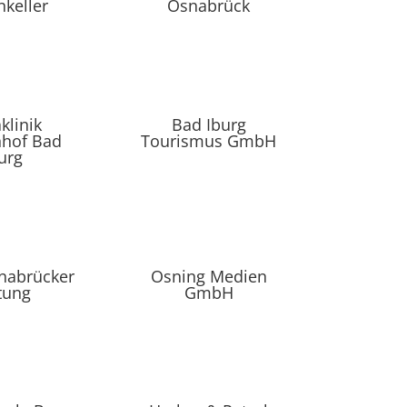
nkeller
Osnabrück
klinik
Bad Iburg
hof Bad
Tourismus GmbH
urg
nabrücker
Osning Medien
tung
GmbH