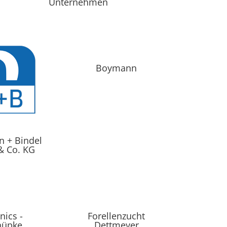
Unternehmen
Boymann
 + Bindel
 Co. KG
nics -
Forellenzucht
nüpke
Dettmeyer