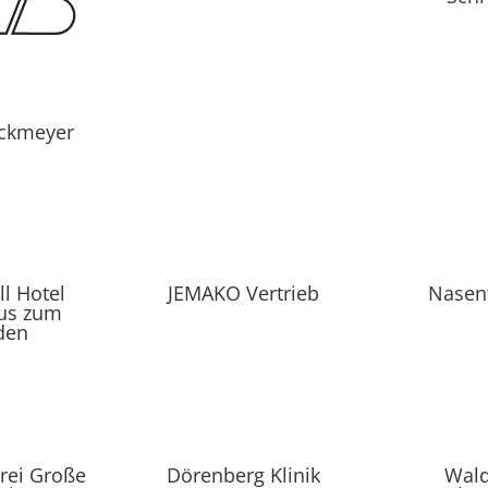
ckmeyer
ll Hotel
JEMAKO Vertrieb
Nasen
us zum
den
rei Große
Dörenberg Klinik
Wald