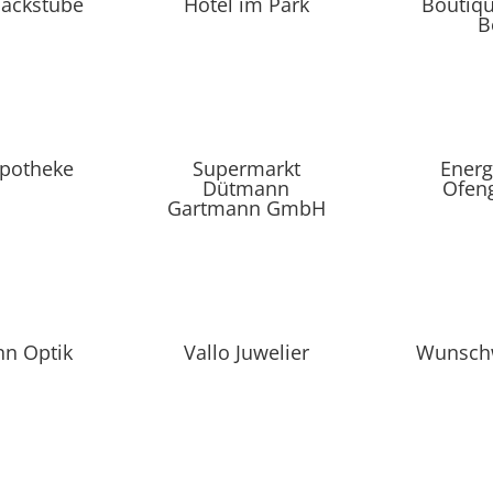
Backstube
Hotel im Park
Boutiqu
B
Apotheke
Supermarkt
Energ
Dütmann
Ofeng
Gartmann GmbH
n Optik
Vallo Juwelier
Wunschw