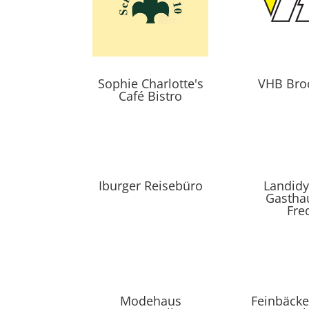
Sophie Charlotte's
VHB Bro
Café Bistro
Iburger Reisebüro
Landidy
Gastha
Fre
Modehaus
Feinbäcke