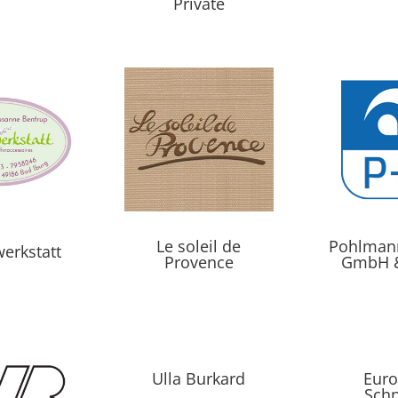
Private
Le soleil de
Pohlmann
erkstatt
Provence
GmbH &
Ulla Burkard
Euro
Sch