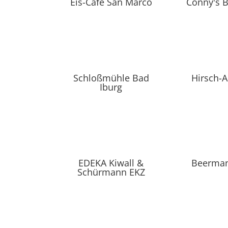
Eis-Café San Marco
Conny's 
Schloßmühle Bad
Hirsch-
Iburg
EDEKA Kiwall &
Beerman
Schürmann EKZ